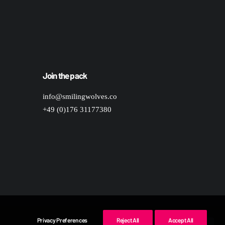
Join the pack
info@smilingwolves.co
+49 (0)176 31177380
Privacy Preferences
Reject All
Accept All