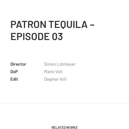
PATRON TEQUILA –
EPISODE 03
Director
Simon Lohmeyer
DoP
Mario Voit
Edit
Dagmar Voit
RELATED WORKS